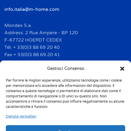
info.italia@m-home.com
Mondex S.a.
Address: 2 Rue Ampère - BP 120
F-67722 HOERDT CEDEX
Tél. + 33(0)3 88 69 20 40
Fax + 33(0)3 88 69 20 41
info.france@m-home.com
Gestisci Consenso
Per fornire le migliori esperienze, utilizziamo tecnologie come i cookie
Mondex Menaje España S.a.
per memorizzare e/o accedere alle informazioni del dispositivo. Il
Address: Ctra de Girona, km. 101.5
consenso a queste tecnologie ci permetterà di elaborare dati come il
comportamento di navigazione o ID unici su questo sito. Non
E-17160 Angles (Girona)
acconsentire o ritirare il consenso può influire negativamente su alcune
Tel. + 34 9 72 42 32 50
caratteristiche e funzioni.
Fax + 34 9 72 42 30 50
Dienste verwalten
info.spain@m-home.com