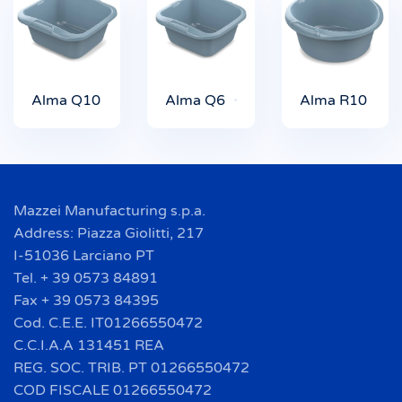
Alma Q10
Alma Q6
Alma R10
Mazzei Manufacturing s.p.a.
Address: Piazza Giolitti, 217
I-51036 Larciano PT
Tel. + 39 0573 84891
Fax + 39 0573 84395
Cod. C.E.E. IT01266550472
C.C.I.A.A 131451 REA
REG. SOC. TRIB. PT 01266550472
COD FISCALE 01266550472