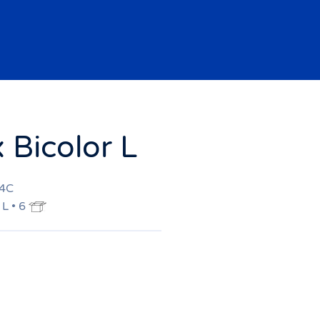
 Bicolor L
54C
 L • 6