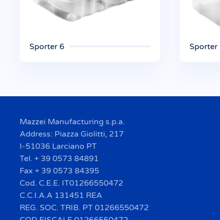
Sporter 6
Sporter
Mazzei Manufacturing s.p.a.
Address: Piazza Giolitti, 217
I-51036 Larciano PT
Tel. + 39 0573 84891
Fax + 39 0573 84395
Cod. C.E.E. IT01266550472
C.C.I.A.A 131451 REA
REG. SOC. TRIB. PT 01266550472
COD FISCALE 01266550472