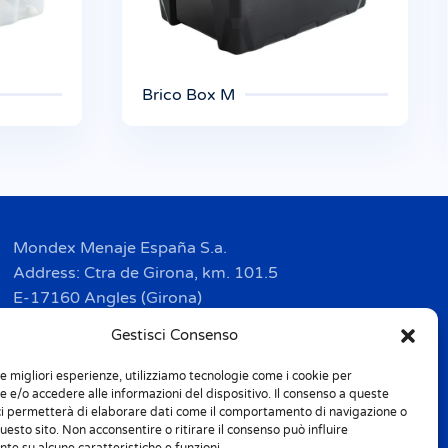
Brico Box M
Mondex Menaje España S.a.
Address: Ctra de Girona, km. 101.5
E-17160 Angles (Girona)
Tel. + 34 9 72 42 32 50
Gestisci Consenso
Fax + 34 9 72 42 30 50
le migliori esperienze, utilizziamo tecnologie come i cookie per
info.spain@m-home.com
 e/o accedere alle informazioni del dispositivo. Il consenso a queste
ci permetterà di elaborare dati come il comportamento di navigazione o
questo sito. Non acconsentire o ritirare il consenso può influire