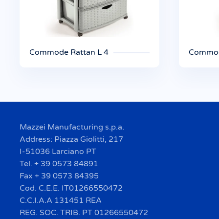
Commode Rattan L 4
Commod
Mazzei Manufacturing s.p.a.
Address: Piazza Giolitti, 217
I-51036 Larciano PT
Tel. + 39 0573 84891
Fax + 39 0573 84395
Cod. C.E.E. IT01266550472
C.C.I.A.A 131451 REA
REG. SOC. TRIB. PT 01266550472