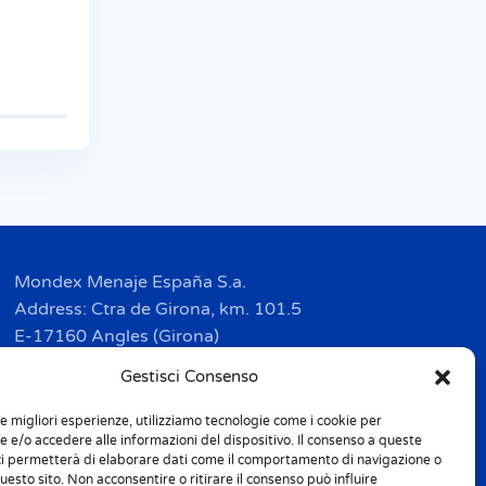
Mondex Menaje España S.a.
Address: Ctra de Girona, km. 101.5
E-17160 Angles (Girona)
Tel. + 34 9 72 42 32 50
Gestisci Consenso
Fax + 34 9 72 42 30 50
le migliori esperienze, utilizziamo tecnologie come i cookie per
info.spain@m-home.com
 e/o accedere alle informazioni del dispositivo. Il consenso a queste
ci permetterà di elaborare dati come il comportamento di navigazione o
questo sito. Non acconsentire o ritirare il consenso può influire