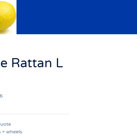
 Rattan L
26
ruote
s + wheels