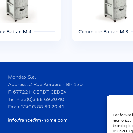
e Rattan M 4
Commode Rattan M 3
Mondex S.a.
Address: 2 Rue Ampère - BP 120
F-67722 HOERDT CEDEX
Tél. + 33(0)3 88 69 20 40
Fax + 33(0)3 88 69 20 41
Per fornire 
info.france@m-home.com
memorizzare
tecnologie 
ID unici su 