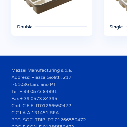
Double
Single
Mazzei Manufacturing s.p.a.
Address: Piazza Giolitti, 217
I-51036 Larciano PT
Tel. + 39 0573 84891
Fax + 39 0573 84395
Cod. C.E.E. IT01266550472
C.C.I.A.A 131451 REA
REG. SOC. TRIB. PT 01266550472
COD FISCALE 01266550472