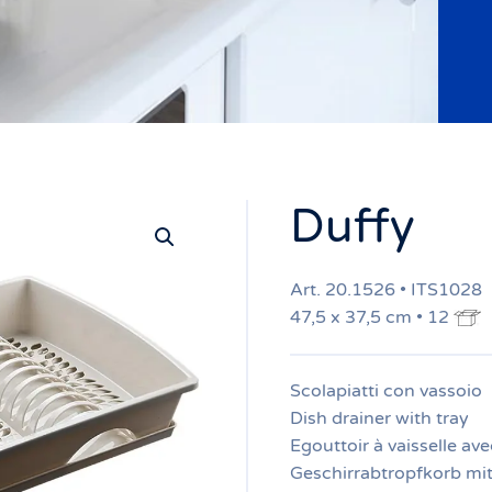
Duffy
Art. 20.1526 • ITS1028
47,5 x 37,5 cm • 12
Scolapiatti con vassoio
Dish drainer with tray
Egouttoir à vaisselle av
Geschirrabtropfkorb mit