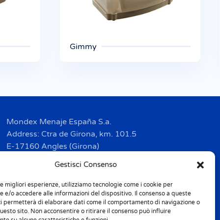
Gimmy
Mondex Menaje España S.a.
Address: Ctra de Girona, km. 101.5
E-17160 Angles (Girona)
Tel. + 34 9 72 42 32 50
Gestisci Consenso
Fax + 34 9 72 42 30 50
le migliori esperienze, utilizziamo tecnologie come i cookie per
info.spain@m-home.com
 e/o accedere alle informazioni del dispositivo. Il consenso a queste
ci permetterà di elaborare dati come il comportamento di navigazione o
questo sito. Non acconsentire o ritirare il consenso può influire