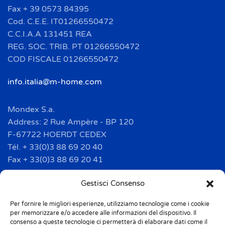
Fax + 39 0573 84395
Cod. C.E.E. IT01266550472
C.C.I.A.A 131451 REA
REG. SOC. TRIB. PT 01266550472
COD FISCALE 01266550472
info.italia@m-home.com
Mondex S.a.
Address: 2 Rue Ampère - BP 120
F-67722 HOERDT CEDEX
Tél. + 33(0)3 88 69 20 40
Fax + 33(0)3 88 69 20 41
info.france@m-home.com
Gestisci Consenso
Per fornire le migliori esperienze, utilizziamo tecnologie come i cookie
Mondex Menaje España S.a.
per memorizzare e/o accedere alle informazioni del dispositivo. Il
Address: Ctra de Girona, km. 101.5
consenso a queste tecnologie ci permetterà di elaborare dati come il