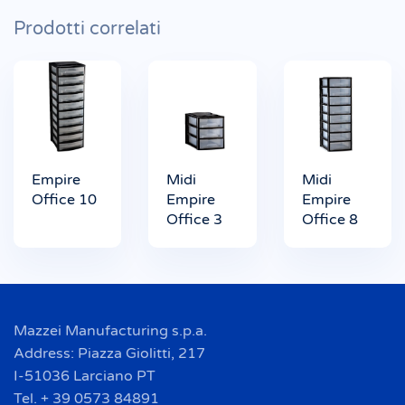
Prodotti correlati
Empire
Midi
Midi
Office 10
Empire
Empire
Office 3
Office 8
Mazzei Manufacturing s.p.a.
Address: Piazza Giolitti, 217
I-51036 Larciano PT
Tel. + 39 0573 84891