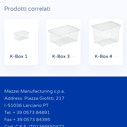
Prodotti correlati
K-Box 1
K-Box 3
K-Box 4
Mazzei Manufacturing s.p.a.
Address: Piazza Giolitti, 217
I-51036 Larciano PT
Tel. + 39 0573 84891
Fax + 39 0573 84395
Cod. C.E.E. IT01266550472