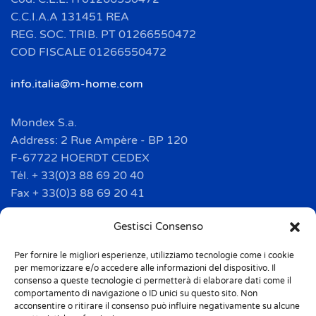
C.C.I.A.A 131451 REA
REG. SOC. TRIB. PT 01266550472
COD FISCALE 01266550472
info.italia@m-home.com
Mondex S.a.
Address: 2 Rue Ampère - BP 120
F-67722 HOERDT CEDEX
Tél. + 33(0)3 88 69 20 40
Fax + 33(0)3 88 69 20 41
info.france@m-home.com
Gestisci Consenso
Per fornire le migliori esperienze, utilizziamo tecnologie come i cookie
Mondex Menaje España S.a.
per memorizzare e/o accedere alle informazioni del dispositivo. Il
Address: Ctra de Girona, km. 101.5
consenso a queste tecnologie ci permetterà di elaborare dati come il
comportamento di navigazione o ID unici su questo sito. Non
E-17160 Angles (Girona)
acconsentire o ritirare il consenso può influire negativamente su alcune