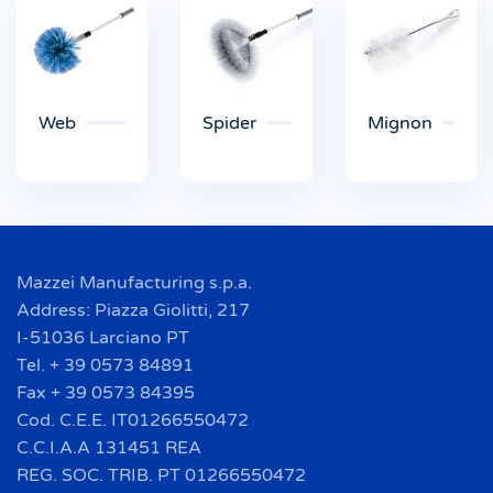
Web
Spider
Mignon
Mazzei Manufacturing s.p.a.
Address: Piazza Giolitti, 217
I-51036 Larciano PT
Tel. + 39 0573 84891
Fax + 39 0573 84395
Cod. C.E.E. IT01266550472
C.C.I.A.A 131451 REA
REG. SOC. TRIB. PT 01266550472