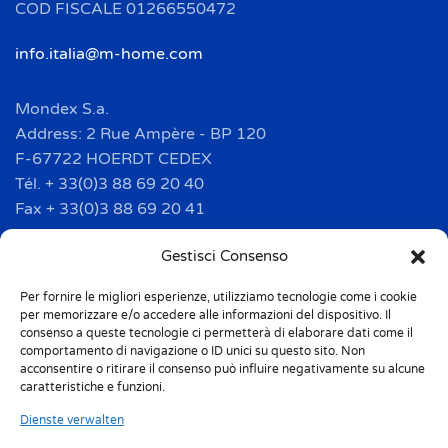
COD FISCALE 01266550472
info.italia@m-home.com
Mondex S.a.
Address: 2 Rue Ampère - BP 120
F-67722 HOERDT CEDEX
Tél. + 33(0)3 88 69 20 40
Fax + 33(0)3 88 69 20 41
info.france@m-home.com
Gestisci Consenso
Per fornire le migliori esperienze, utilizziamo tecnologie come i cookie
Mondex Menaje España S.a.
per memorizzare e/o accedere alle informazioni del dispositivo. Il
Address: Ctra de Girona, km. 101.5
consenso a queste tecnologie ci permetterà di elaborare dati come il
comportamento di navigazione o ID unici su questo sito. Non
E-17160 Angles (Girona)
acconsentire o ritirare il consenso può influire negativamente su alcune
Tel. + 34 9 72 42 32 50
caratteristiche e funzioni.
Fax + 34 9 72 42 30 50
Dienste verwalten