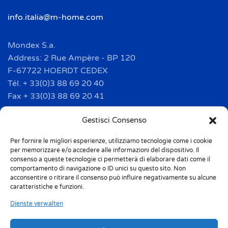
info.italia@m-home.com
Mondex S.a.
Address: 2 Rue Ampère - BP 120
F-67722 HOERDT CEDEX
Tél. + 33(0)3 88 69 20 40
Fax + 33(0)3 88 69 20 41
info.france@m-home.com
Gestisci Consenso
Per fornire le migliori esperienze, utilizziamo tecnologie come i cookie
Mondex Menaje España S.a.
per memorizzare e/o accedere alle informazioni del dispositivo. Il
Address: Ctra de Girona, km. 101.5
consenso a queste tecnologie ci permetterà di elaborare dati come il
comportamento di navigazione o ID unici su questo sito. Non
E-17160 Angles (Girona)
acconsentire o ritirare il consenso può influire negativamente su alcune
Tel. + 34 9 72 42 32 50
caratteristiche e funzioni.
Fax + 34 9 72 42 30 50
Dienste verwalten
info.spain@m-home.com