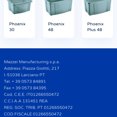
Phoenix
Phoenix
Phoenix
30
48
Plus 48
Mazzei Manufacturing s.p.a.
Address: Piazza Giolitti, 217
I-51036 Larciano PT
Tel. + 39 0573 84891
Fax + 39 0573 84395
Cod. C.E.E. IT01266550472
C.C.I.A.A 131451 REA
REG. SOC. TRIB. PT 01266550472
COD FISCALE 01266550472