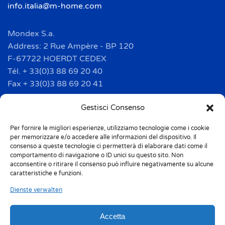
info.italia@m-home.com
Mondex S.a.
Address: 2 Rue Ampère - BP 120
F-67722 HOERDT CEDEX
Tél. + 33(0)3 88 69 20 40
Fax + 33(0)3 88 69 20 41
info.france@m-home.com
Gestisci Consenso
Per fornire le migliori esperienze, utilizziamo tecnologie come i cookie
Mondex Menaje España S.a.
per memorizzare e/o accedere alle informazioni del dispositivo. Il
Address: Ctra de Girona, km. 101.5
consenso a queste tecnologie ci permetterà di elaborare dati come il
comportamento di navigazione o ID unici su questo sito. Non
E-17160 Angles (Girona)
acconsentire o ritirare il consenso può influire negativamente su alcune
Tel. + 34 9 72 42 32 50
caratteristiche e funzioni.
Fax + 34 9 72 42 30 50
Dienste verwalten
info.spain@m-home.com
Accetta