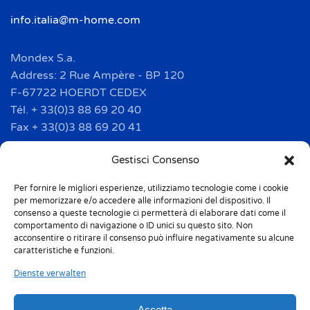
info.italia@m-home.com
Mondex S.a.
Address: 2 Rue Ampère - BP 120
F-67722 HOERDT CEDEX
Tél. + 33(0)3 88 69 20 40
Fax + 33(0)3 88 69 20 41
info.france@m-home.com
Gestisci Consenso
Per fornire le migliori esperienze, utilizziamo tecnologie come i cookie
Mondex Menaje España S.a.
per memorizzare e/o accedere alle informazioni del dispositivo. Il
Address: Ctra de Girona, km. 101.5
consenso a queste tecnologie ci permetterà di elaborare dati come il
comportamento di navigazione o ID unici su questo sito. Non
E-17160 Angles (Girona)
acconsentire o ritirare il consenso può influire negativamente su alcune
Tel. + 34 9 72 42 32 50
caratteristiche e funzioni.
Fax + 34 9 72 42 30 50
Dienste verwalten
info.spain@m-home.com
Accetta