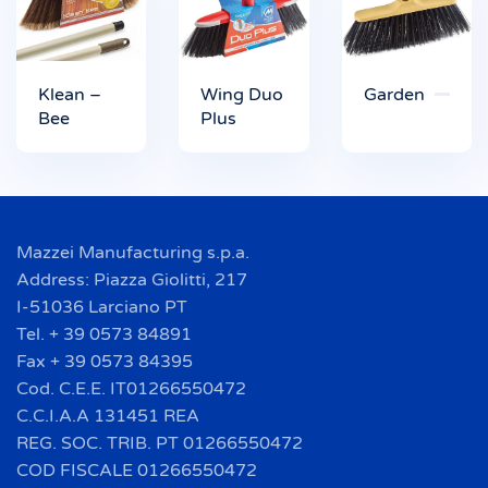
Klean –
Wing Duo
Garden
Bee
Plus
Mazzei Manufacturing s.p.a.
Address: Piazza Giolitti, 217
I-51036 Larciano PT
Tel. + 39 0573 84891
Fax + 39 0573 84395
Cod. C.E.E. IT01266550472
C.C.I.A.A 131451 REA
REG. SOC. TRIB. PT 01266550472
COD FISCALE 01266550472