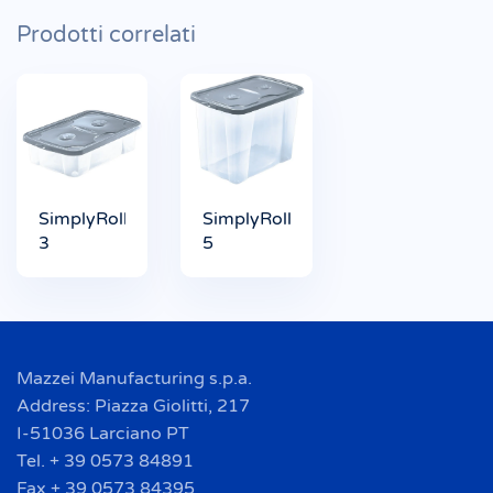
Prodotti correlati
SimplyRoller
SimplyRoller
3
5
Mazzei Manufacturing s.p.a.
Address: Piazza Giolitti, 217
I-51036 Larciano PT
Tel. + 39 0573 84891
Fax + 39 0573 84395