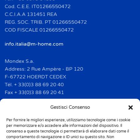
Cod. C.E.E. IT01266550472
C.C.I.A.A 131451 REA
REG. SOC. TRIB. PT 01266550472
COD FISCALE 01266550472
info.italia@m-home.com
Mondex S.a.
Address: 2 Rue Ampère - BP 120
F-67722 HOERDT CEDEX
Tél. + 33(0)3 88 69 20 40
Fax + 33(0)3 88 69 20 41
info.france@m-home.com
Gestisci Consenso
Per fornire le migliori esperienze, utilizziamo tecnologie come i cookie
Mondex Menaje España S.a.
per memorizzare e/o accedere alle informazioni del dispositivo. Il
Address: Ctra de Girona, km. 101.5
consenso a queste tecnologie ci permetterà di elaborare dati come il
comportamento di navigazione o ID unici su questo sito. Non
E-17160 Angles (Girona)