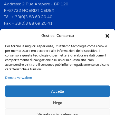
Address: 2 Rue Ampère - BP 120
F-67722 HOERDT CEDEX
Tél. + 33(0)3 88 69 20 40
Fax + 33(0)3 88 69 20 41
info.france@m-home.com
Gestisci Consenso
Per fornire le migliori esperienze, utilizziamo tecnologie come i cookie
Mondex Menaje España S.a.
per memorizzare e/o accedere alle informazioni del dispositivo. Il
Address: Ctra de Girona, km. 101.5
consenso a queste tecnologie ci permetterà di elaborare dati come il
comportamento di navigazione o ID unici su questo sito. Non
E-17160 Angles (Girona)
acconsentire o ritirare il consenso può influire negativamente su alcune
Tel. + 34 9 72 42 32 50
caratteristiche e funzioni.
Fax + 34 9 72 42 30 50
Dienste verwalten
info.spain@m-home.com
Accetta
Privacy Policy
Cookie Policy (UE)
Nega
Responsabilità 231
Whistleblowing
Visualizza le preferenze