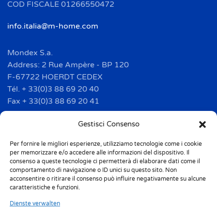
COD FISCALE 01266550472
info.italia@m-home.com
Mondex S.a.
Address: 2 Rue Ampère - BP 120
F-67722 HOERDT CEDEX
Tél. + 33(0)3 88 69 20 40
Fax + 33(0)3 88 69 20 41
info.france@m-home.com
Gestisci Consenso
Per fornire le migliori esperienze, utilizziamo tecnologie come i cookie
Mondex Menaje España S.a.
per memorizzare e/o accedere alle informazioni del dispositivo. Il
Address: Ctra de Girona, km. 101.5
consenso a queste tecnologie ci permetterà di elaborare dati come il
comportamento di navigazione o ID unici su questo sito. Non
E-17160 Angles (Girona)
acconsentire o ritirare il consenso può influire negativamente su alcune
Tel. + 34 9 72 42 32 50
caratteristiche e funzioni.
Fax + 34 9 72 42 30 50
Dienste verwalten