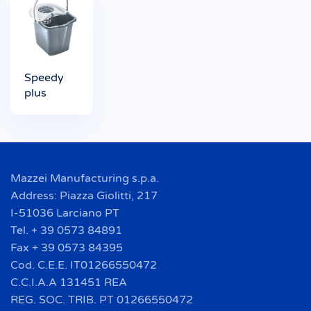
Speedy
plus
Mazzei Manufacturing s.p.a.
Address: Piazza Giolitti, 217
I-51036 Larciano PT
Tel. + 39 0573 84891
Fax + 39 0573 84395
Cod. C.E.E. IT01266550472
C.C.I.A.A 131451 REA
REG. SOC. TRIB. PT 01266550472