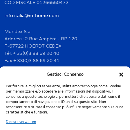
COD FISCALE 01266550472
info.italia@m-home.com
Mondex S.a.
Address: 2 Rue Ampère - BP 120
F-67722 HOERDT CEDEX
Tél. + 33(0)3 88 69 20 40
Fax + 33(0)3 88 69 20 41
info.france@m-home.com
Gestisci Consenso
Per fornire le migliori esperienze, utilizziamo tecnologie come i cookie
Mondex Menaje España S.a.
per memorizzare e/o accedere alle informazioni del dispositivo. Il
Address: Ctra de Girona, km. 101.5
consenso a queste tecnologie ci permetterà di elaborare dati come il
comportamento di navigazione o ID unici su questo sito. Non
E-17160 Angles (Girona)
acconsentire o ritirare il consenso può influire negativamente su alcune
Tel. + 34 9 72 42 32 50
caratteristiche e funzioni.
Fax + 34 9 72 42 30 50
Dienste verwalten