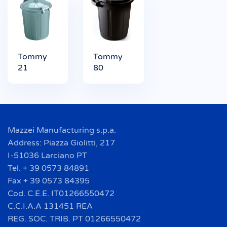
Tommy
Tommy
21
80
Mazzei Manufacturing s.p.a.
Address: Piazza Giolitti, 217
I-51036 Larciano PT
Tel. + 39 0573 84891
Fax + 39 0573 84395
Cod. C.E.E. IT01266550472
C.C.I.A.A 131451 REA
REG. SOC. TRIB. PT 01266550472