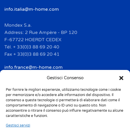
info.italia@m-home.com
Mondex S.a.
Address: 2 Rue Ampère - BP 120
F-67722 HOERDT CEDEX
Tél. + 33(0)3 88 69 20 40
Fax + 33(0)3 88 69 20 41
info.france@m-home.com
Gestisci Consenso
Mondex Menaje España S.a.
Address: Ctra de Girona, km. 101.5
Per fornire le migliori esperienze, utilizziamo tecnologie come i cookie
per memorizzare e/o accedere alle informazioni del dispositivo. Il
E-17160 Angles (Girona)
consenso a queste tecnologie ci permetterà di elaborare dati come il
Tel. + 34 9 72 42 32 50
comportamento di navigazione o ID unici su questo sito. Non
acconsentire o ritirare il consenso può influire negativamente su alcune
Fax + 34 9 72 42 30 50
caratteristiche e funzioni.
info.spain@m-home.com
Gestisci servizi