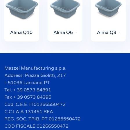
Alma Q10
Alma Q6
Alma Q3
Mazzei Manufacturing s.p.a.
Address: Piazza Giolitti, 217
I-51036 Larciano PT
Tel. + 39 0573 84891
Fax + 39 0573 84395
Cod. C.E.E. IT01266550472
C.C.I.A.A 131451 REA
REG. SOC. TRIB. PT 01266550472
COD FISCALE 01266550472