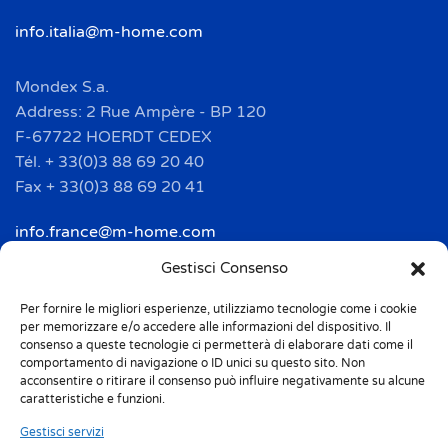
info.italia@m-home.com
Mondex S.a.
Address: 2 Rue Ampère - BP 120
F-67722 HOERDT CEDEX
Tél. + 33(0)3 88 69 20 40
Fax + 33(0)3 88 69 20 41
info.france@m-home.com
Gestisci Consenso
Mondex Menaje España S.a.
Address: Ctra de Girona, km. 101.5
Per fornire le migliori esperienze, utilizziamo tecnologie come i cookie
per memorizzare e/o accedere alle informazioni del dispositivo. Il
E-17160 Angles (Girona)
consenso a queste tecnologie ci permetterà di elaborare dati come il
Tel. + 34 9 72 42 32 50
comportamento di navigazione o ID unici su questo sito. Non
acconsentire o ritirare il consenso può influire negativamente su alcune
Fax + 34 9 72 42 30 50
caratteristiche e funzioni.
info.spain@m-home.com
Gestisci servizi