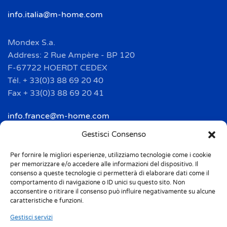
info.italia@m-home.com
Mondex S.a.
Address: 2 Rue Ampère - BP 120
F-67722 HOERDT CEDEX
Tél. + 33(0)3 88 69 20 40
Fax + 33(0)3 88 69 20 41
info.france@m-home.com
Gestisci Consenso
Mondex Menaje España S.a.
Address: Ctra de Girona, km. 101.5
Per fornire le migliori esperienze, utilizziamo tecnologie come i cookie
per memorizzare e/o accedere alle informazioni del dispositivo. Il
E-17160 Angles (Girona)
consenso a queste tecnologie ci permetterà di elaborare dati come il
Tel. + 34 9 72 42 32 50
comportamento di navigazione o ID unici su questo sito. Non
acconsentire o ritirare il consenso può influire negativamente su alcune
Fax + 34 9 72 42 30 50
caratteristiche e funzioni.
info.spain@m-home.com
Gestisci servizi