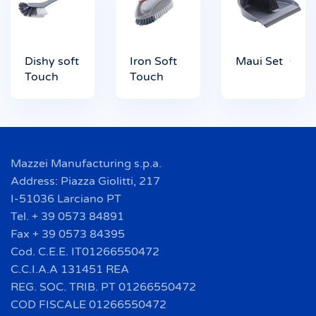
Dishy soft
Iron Soft
Maui Set
Touch
Touch
Mazzei Manufacturing s.p.a.
Address: Piazza Giolitti, 217
I-51036 Larciano PT
Tel. + 39 0573 84891
Fax + 39 0573 84395
Cod. C.E.E. IT01266550472
C.C.I.A.A 131451 REA
REG. SOC. TRIB. PT 01266550472
COD FISCALE 01266550472