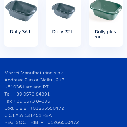
Dolly 36 L
Dolly 22 L
Dolly plus
36 L
Mazzei Manufacturing s.p.a.
Address: Piazza Giolitti, 217
I-51036 Larciano PT
Tel. + 39 0573 84891
Fax + 39 0573 84395
Cod. C.E.E. IT01266550472
C.C.I.A.A 131451 REA
REG. SOC. TRIB. PT 01266550472