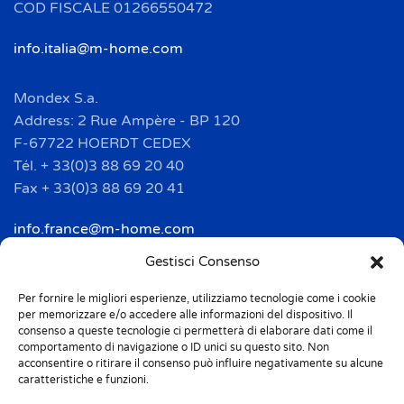
COD FISCALE 01266550472
info.italia@m-home.com
Mondex S.a.
Address: 2 Rue Ampère - BP 120
F-67722 HOERDT CEDEX
Tél. + 33(0)3 88 69 20 40
Fax + 33(0)3 88 69 20 41
info.france@m-home.com
Gestisci Consenso
Mondex Menaje España S.a.
Address: Ctra de Girona, km. 101.5
Per fornire le migliori esperienze, utilizziamo tecnologie come i cookie
per memorizzare e/o accedere alle informazioni del dispositivo. Il
E-17160 Angles (Girona)
consenso a queste tecnologie ci permetterà di elaborare dati come il
Tel. + 34 9 72 42 32 50
comportamento di navigazione o ID unici su questo sito. Non
acconsentire o ritirare il consenso può influire negativamente su alcune
Fax + 34 9 72 42 30 50
caratteristiche e funzioni.