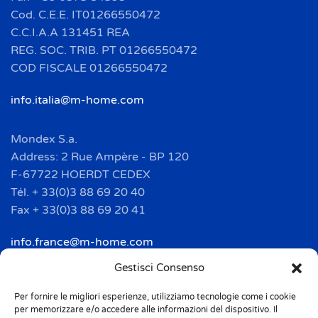
Cod. C.E.E. IT01266550472
C.C.I.A.A 131451 REA
REG. SOC. TRIB. PT 01266550472
COD FISCALE 01266550472
info.italia@m-home.com
Mondex S.a.
Address: 2 Rue Ampère - BP 120
F-67722 HOERDT CEDEX
Tél. + 33(0)3 88 69 20 40
Fax + 33(0)3 88 69 20 41
info.france@m-home.com
Gestisci Consenso
Mondex Menaje España S.a.
Address: Ctra de Girona, km. 101.5
Per fornire le migliori esperienze, utilizziamo tecnologie come i cookie
per memorizzare e/o accedere alle informazioni del dispositivo. Il
E-17160 Angles (Girona)