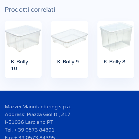
Prodotti correlati
K-Rolly
K-Rolly 9
K-Rolly 8
10
Mazzei Manufacturing s.p.a.
Address: Piazza Giolitti, 217
I-51036 Larciano PT
Tel. + 39 0573 84891
Fax + 39 0573 84395