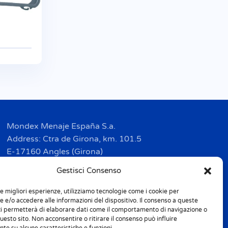
Mondex Menaje España S.a.
Address: Ctra de Girona, km. 101.5
E-17160 Angles (Girona)
Tel. + 34 9 72 42 32 50
Gestisci Consenso
Fax + 34 9 72 42 30 50
le migliori esperienze, utilizziamo tecnologie come i cookie per
info.spain@m-home.com
 e/o accedere alle informazioni del dispositivo. Il consenso a queste
ci permetterà di elaborare dati come il comportamento di navigazione o
questo sito. Non acconsentire o ritirare il consenso può influire