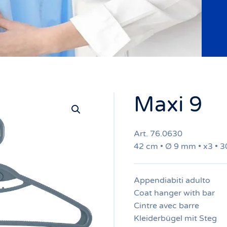
Maxi 9
Art. 76.0630
42 cm • Ø 9 mm • x3 • 3
Appendiabiti adulto
Coat hanger with bar
Cintre avec barre
Kleiderbügel mit Steg