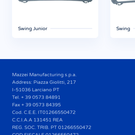
Swing Junior
Swing
Mazzei Manufacturing s.p.a.
Address: Piazza Giolitti, 217
I-51036 Larciano PT
Tel. + 39 0573 84891
Fax + 39 0573 84395
Cod. C.E.E. IT01266550472
C.C.I.A.A 131451 REA
REG. SOC. TRIB. PT 01266550472
COD FISCALE 01266550472