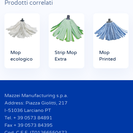
Prodotti correlati
Mop
Strip Mop
Mop
ecologico
Extra
Printed
Mazzei Manufacturing s.p.a.
Address: Piazza Giolitti, 217
I-51036 Larciano PT
Tel. + 39 0573 84891
Fax + 39 0573 84395
Cod. C.E.E. IT01266550472