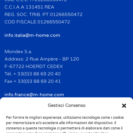
C.C.I.A.A 131451 REA
REG. SOC. TRIB. PT 01266550472
COD FISCALE 01266550472
info.italia@m-home.com
Mondex S.a.
Address: 2 Rue Ampère - BP 120
F-67722 HOERDT CEDEX
Tél. + 33(0)3 88 69 20 40
Fax + 33(0)3 88 69 20 41
info.france@m-home.com
Gestisci Consenso
Mondex Menaje España S.a.
Address: Ctra de Girona, km. 101.5
Per fornire le migliori esperienze, utilizziamo tecnologie come i cookie
per memorizzare e/o accedere alle informazioni del dispositivo. Il
E-17160 Angles (Girona)
consenso a queste tecnologie ci permetterà di elaborare dati come il