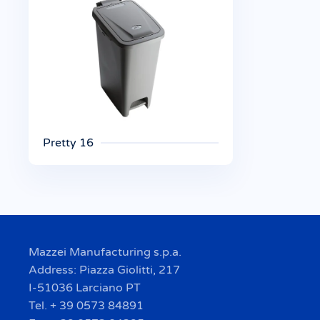
Pretty 16
Mazzei Manufacturing s.p.a.
Address: Piazza Giolitti, 217
I-51036 Larciano PT
Tel. + 39 0573 84891