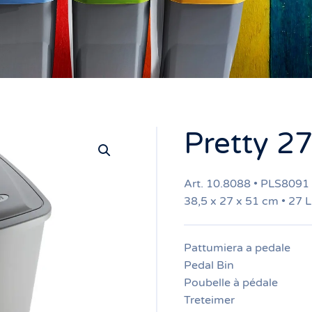
Pretty 2
Art. 10.8088 • PLS8091
38,5 x 27 x 51 cm • 27 L
Pattumiera a pedale
Pedal Bin
Poubelle à pédale
Treteimer