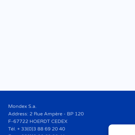
Mondex S.a.
Address: 2 Rue Ampère - BP 120
F-67722 HOERDT CEDEX
Tél. + 33(0)3 88 69 20 40