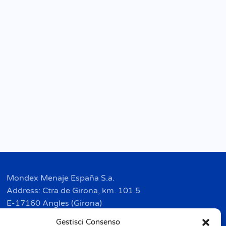
Mondex Menaje España S.a.
Address: Ctra de Girona, km. 101.5
E-17160 Angles (Girona)
Tel. + 34 9 72 42 32 50
Gestisci Consenso