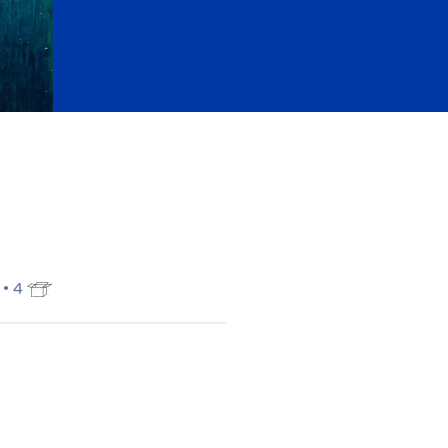
7
 • 4