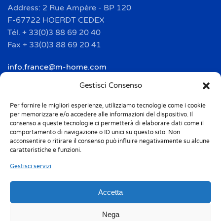
Address: 2 Rue Ampère - BP 120
F-67722 HOERDT CEDEX
Tél. + 33(0)3 88 69 20 40
Fax + 33(0)3 88 69 20 41
info.france@m-home.com
Gestisci Consenso
Mondex Menaje España S.a.
Address: Ctra de Girona, km. 101.5
Per fornire le migliori esperienze, utilizziamo tecnologie come i cookie
per memorizzare e/o accedere alle informazioni del dispositivo. Il
E-17160 Angles (Girona)
consenso a queste tecnologie ci permetterà di elaborare dati come il
Tel. + 34 9 72 42 32 50
comportamento di navigazione o ID unici su questo sito. Non
acconsentire o ritirare il consenso può influire negativamente su alcune
Fax + 34 9 72 42 30 50
caratteristiche e funzioni.
info.spain@m-home.com
Gestisci servizi
Accetta
Privacy Policy
Cookie Policy (UE)
Responsabilità 231
Whistleblowing
Nega