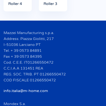
Roller 4
Roller 3
Mazzei Manufacturing s.p.a.
Address: Piazza Giolitti, 217
I-51036 Larciano PT
Tel. + 39 0573 84891
Fax + 39 0573 84395
Cod. C.E.E. IT01266550472
C.C.I.A.A 131451 REA
REG. SOC. TRIB. PT 01266550472
COD FISCALE 01266550472
info.italia@m-home.com
Mondex S.a.