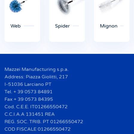
Web
Spider
Mignon
Mazzei Manufacturing s.p.a.
Address: Piazza Giolitti, 217
I-51036 Larciano PT
Tel. + 39 0573 84891
Fax + 39 0573 84395
Cod. C.E.E. IT01266550472
C.C.I.A.A 131451 REA
REG. SOC. TRIB. PT 01266550472
COD FISCALE 01266550472