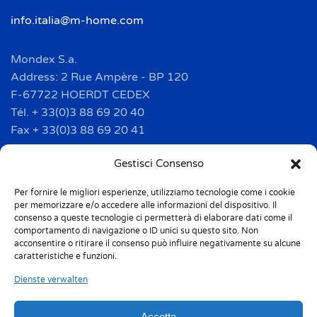
info.italia@m-home.com
Mondex S.a.
Address: 2 Rue Ampère - BP 120
F-67722 HOERDT CEDEX
Tél. + 33(0)3 88 69 20 40
Fax + 33(0)3 88 69 20 41
info.france@m-home.com
Gestisci Consenso
Per fornire le migliori esperienze, utilizziamo tecnologie come i cookie
Mondex Menaje España S.a.
per memorizzare e/o accedere alle informazioni del dispositivo. Il
Address: Ctra de Girona, km. 101.5
consenso a queste tecnologie ci permetterà di elaborare dati come il
comportamento di navigazione o ID unici su questo sito. Non
E-17160 Angles (Girona)
acconsentire o ritirare il consenso può influire negativamente su alcune
Tel. + 34 9 72 42 32 50
caratteristiche e funzioni.
Fax + 34 9 72 42 30 50
Dienste verwalten
info.spain@m-home.com
Accetta