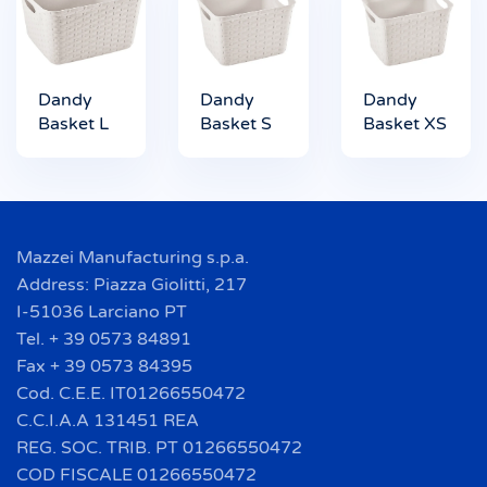
Dandy
Dandy
Dandy
Basket L
Basket S
Basket XS
Mazzei Manufacturing s.p.a.
Address: Piazza Giolitti, 217
I-51036 Larciano PT
Tel. + 39 0573 84891
Fax + 39 0573 84395
Cod. C.E.E. IT01266550472
C.C.I.A.A 131451 REA
REG. SOC. TRIB. PT 01266550472
COD FISCALE 01266550472