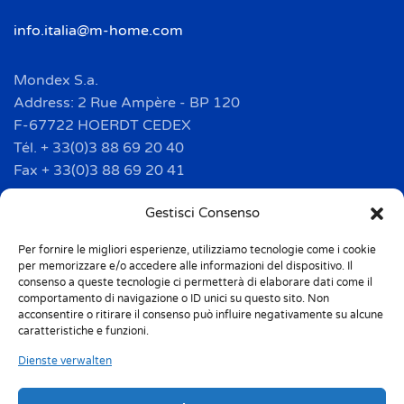
info.italia@m-home.com
Mondex S.a.
Address: 2 Rue Ampère - BP 120
F-67722 HOERDT CEDEX
Tél. + 33(0)3 88 69 20 40
Fax + 33(0)3 88 69 20 41
info.france@m-home.com
Gestisci Consenso
Per fornire le migliori esperienze, utilizziamo tecnologie come i cookie
Mondex Menaje España S.a.
per memorizzare e/o accedere alle informazioni del dispositivo. Il
Address: Ctra de Girona, km. 101.5
consenso a queste tecnologie ci permetterà di elaborare dati come il
comportamento di navigazione o ID unici su questo sito. Non
E-17160 Angles (Girona)
acconsentire o ritirare il consenso può influire negativamente su alcune
Tel. + 34 9 72 42 32 50
caratteristiche e funzioni.
Fax + 34 9 72 42 30 50
Dienste verwalten
info.spain@m-home.com