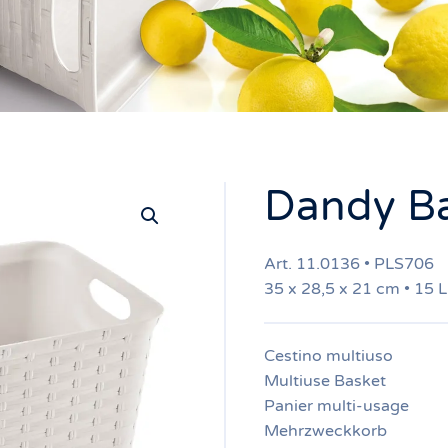
Dandy B
Art. 11.0136 • PLS706
35 x 28,5 x 21 cm • 15 L
Cestino multiuso
Multiuse Basket
Panier multi-usage
Mehrzweckkorb