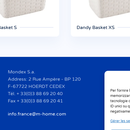
asket S
Dandy Basket XS
Mondex S.a.
Address: 2 Rue Ampère - BP 120
F-67722 HOERDT CEDEX
Per fornire 
Tél. + 33(0)3 88 69 20 40
memorizzare
Fax + 33(0)3 88 69 20 41
tecnologie 
ID unici su 
negativamen
info.france@m-home.com
Gérer les se