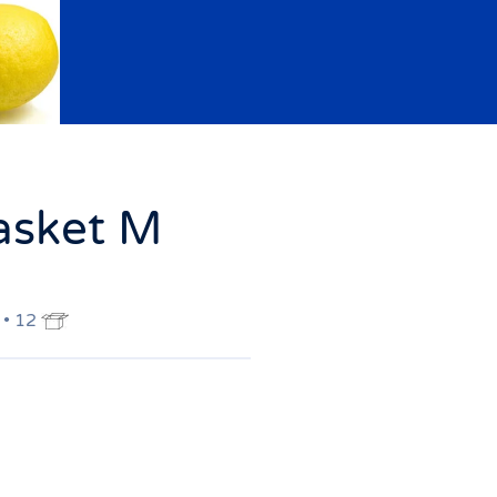
asket M
 • 12