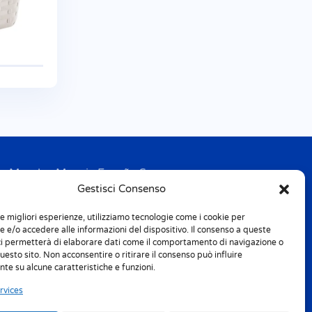
Mondex Menaje España S.a.
Gestisci Consenso
Address: Ctra de Girona, km. 101.5
E-17160 Angles (Girona)
le migliori esperienze, utilizziamo tecnologie come i cookie per
Tel. + 34 9 72 42 32 50
 e/o accedere alle informazioni del dispositivo. Il consenso a queste
Fax + 34 9 72 42 30 50
ci permetterà di elaborare dati come il comportamento di navigazione o
questo sito. Non acconsentire o ritirare il consenso può influire
te su alcune caratteristiche e funzioni.
info.spain@m-home.com
rvices