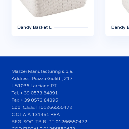
Dandy Basket L
Dandy B
Mazzei Manufacturing s.p.a.
Address: Piazza Giolitti, 217
I-51036 Larciano PT
Tel. + 39 0573 84891
Fax + 39 0573 84395
Cod. C.E.E. IT01266550472
C.C.I.A.A 131451 REA
REG. SOC. TRIB. PT 01266550472
COD FISCALE 01266550472