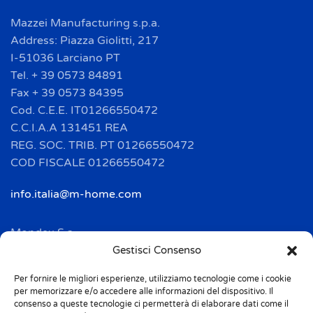
Mazzei Manufacturing s.p.a.
Address: Piazza Giolitti, 217
I-51036 Larciano PT
Tel. + 39 0573 84891
Fax + 39 0573 84395
Cod. C.E.E. IT01266550472
C.C.I.A.A 131451 REA
REG. SOC. TRIB. PT 01266550472
COD FISCALE 01266550472
info.italia@m-home.com
Mondex S.a.
Address: 2 Rue Ampère - BP 120
Gestisci Consenso
F-67722 HOERDT CEDEX
Per fornire le migliori esperienze, utilizziamo tecnologie come i cookie
Tél. + 33(0)3 88 69 20 40
per memorizzare e/o accedere alle informazioni del dispositivo. Il
Fax + 33(0)3 88 69 20 41
consenso a queste tecnologie ci permetterà di elaborare dati come il