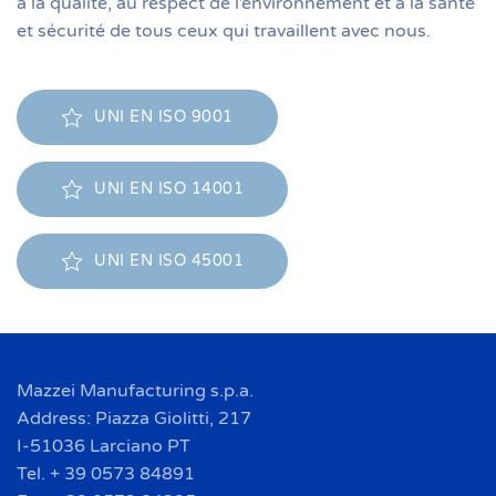
à la qualité, au respect de l’environnement et à la santé
et sécurité de tous ceux qui travaillent avec nous.
UNI EN ISO 9001
UNI EN ISO 14001
UNI EN ISO 45001
Mazzei Manufacturing s.p.a.
Address: Piazza Giolitti, 217
I-51036 Larciano PT
Tel. + 39 0573 84891