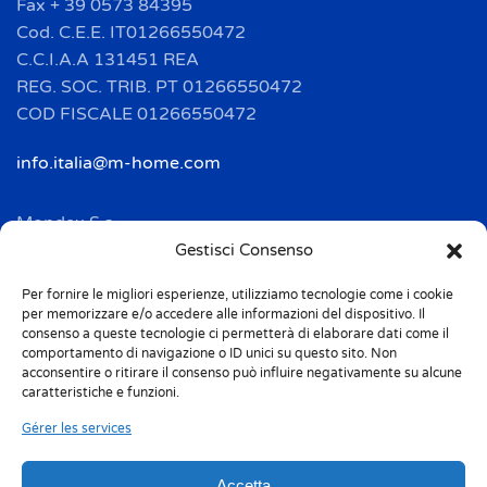
Fax + 39 0573 84395
Cod. C.E.E. IT01266550472
C.C.I.A.A 131451 REA
REG. SOC. TRIB. PT 01266550472
COD FISCALE 01266550472
info.italia@m-home.com
Mondex S.a.
Address: 2 Rue Ampère - BP 120
Gestisci Consenso
F-67722 HOERDT CEDEX
Per fornire le migliori esperienze, utilizziamo tecnologie come i cookie
Tél. + 33(0)3 88 69 20 40
per memorizzare e/o accedere alle informazioni del dispositivo. Il
Fax + 33(0)3 88 69 20 41
consenso a queste tecnologie ci permetterà di elaborare dati come il
comportamento di navigazione o ID unici su questo sito. Non
acconsentire o ritirare il consenso può influire negativamente su alcune
info.france@m-home.com
caratteristiche e funzioni.
Gérer les services
Mondex Menaje España S.a.
Address: Ctra de Girona, km. 101.5
Accetta