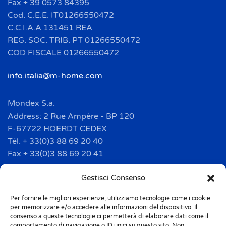
Fax + 39 0573 84395
Cod. C.E.E. IT01266550472
C.C.I.A.A 131451 REA
REG. SOC. TRIB. PT 01266550472
COD FISCALE 01266550472
info.italia@m-home.com
Mondex S.a.
Address: 2 Rue Ampère - BP 120
F-67722 HOERDT CEDEX
Tél. + 33(0)3 88 69 20 40
Fax + 33(0)3 88 69 20 41
info.france@m-home.com
Gestisci Consenso
Per fornire le migliori esperienze, utilizziamo tecnologie come i cookie
Mondex Menaje España S.a.
per memorizzare e/o accedere alle informazioni del dispositivo. Il
Address: Ctra de Girona, km. 101.5
consenso a queste tecnologie ci permetterà di elaborare dati come il
comportamento di navigazione o ID unici su questo sito. Non