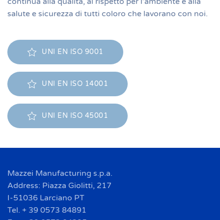
continua alla qualità, al rispetto per l’ambiente e alla
salute e sicurezza di tutti coloro che lavorano con noi.
UNI EN ISO 9001
UNI EN ISO 14001
UNI EN ISO 45001
Mazzei Manufacturing s.p.a.
Address: Piazza Giolitti, 217
I-51036 Larciano PT
Tel. + 39 0573 84891