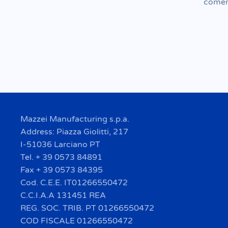
comer
Mazzei Manufacturing s.p.a.
Address: Piazza Giolitti, 217
I-51036 Larciano PT
Tel. + 39 0573 84891
Fax + 39 0573 84395
Cod. C.E.E. IT01266550472
C.C.I.A.A 131451 REA
REG. SOC. TRIB. PT 01266550472
COD FISCALE 01266550472