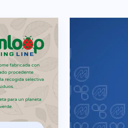
ome fabricada con
clado procedente
la recogida selectiva
siduos.
ta para un planeta
verde.