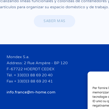
cializando
líneas funcionales y coloridas de contenedores 
artículos para organizar
su espacio doméstico y de trabajo.
SABER MÁS
Mondex S.a.
Address: 2 Rue Ampère - BP 120
F-67722 HOERDT CEDEX
Tél. + 33(0)3 88 69 20 40
Fax + 33(0)3 88 69 20 41
Per fornire 
info.france@m-home.com
memorizzare
tecnologie 
ID unici su 
negativamen