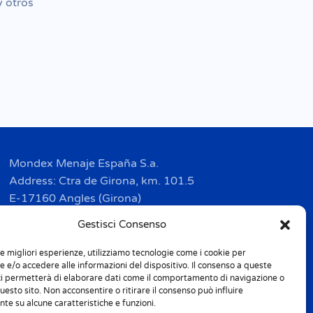
y otros
Mondex Menaje España S.a.
Address: Ctra de Girona, km. 101.5
E-17160 Angles (Girona)
Tel. + 34 9 72 42 32 50
Gestisci Consenso
Fax + 34 9 72 42 30 50
le migliori esperienze, utilizziamo tecnologie come i cookie per
info.spain@m-home.com
 e/o accedere alle informazioni del dispositivo. Il consenso a queste
ci permetterà di elaborare dati come il comportamento di navigazione o
questo sito. Non acconsentire o ritirare il consenso può influire
te su alcune caratteristiche e funzioni.