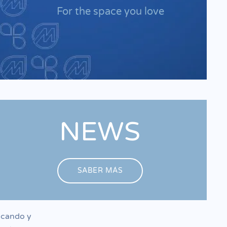
For the space you love
NEWS
SABER MÁS
icando y