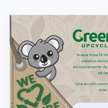
Nueva línea M-H
plástico reci
exclusivamente de 
de re
Una acción concre
más 