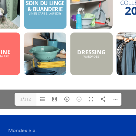
1/112
Mondex S.a.