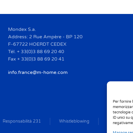
Mondex S.a.
Address: 2 Rue Ampère - BP 120
F-67722 HOERDT CEDEX
Tél. + 33(0)3 88 69 20 40
Fax + 33(0)3 88 69 20 41
info.france@m-home.com
Per fornire 
memorizzare
tecnologie 
ID unici su 
Responsabilità 231
Whistleblowing
Environmenta
negativamen
Manage ser