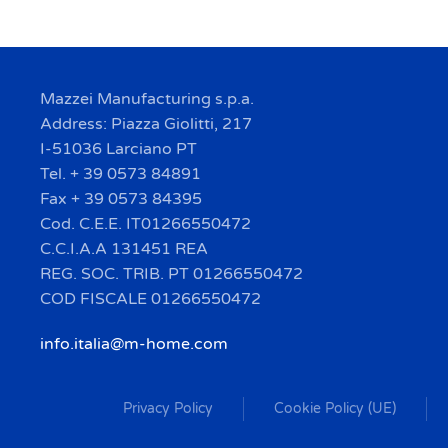
Mazzei Manufacturing s.p.a.
Address: Piazza Giolitti, 217
I-51036 Larciano PT
Tel. + 39 0573 84891
Fax + 39 0573 84395
Cod. C.E.E. IT01266550472
C.C.I.A.A 131451 REA
REG. SOC. TRIB. PT 01266550472
COD FISCALE 01266550472
info.italia@m-home.com
Privacy Policy
Cookie Policy (UE)