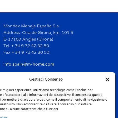
Mondex Menaje España S.a.
Address: Ctra de Girona, km. 101.5
E-17160 Angles (Girona)
Tel. + 34 9 72 42 32 50
Fax + 34 9 72 42 30 50
info.spain@m-home.com
Gestisci Consenso
le migliori esperienze, utilizziamo tecnologie come i cookie per
 e/o accedere alle informazioni del dispositivo. Il consenso a queste
ci permetterà di elaborare dati come il comportamento di navigazione o
questo sito. Non acconsentire o ritirare il consenso può influire
l labeling
Codice etico
Sitemap
te su alcune caratteristiche e funzioni.
vices