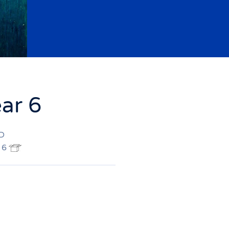
ar 6
1D
• 6