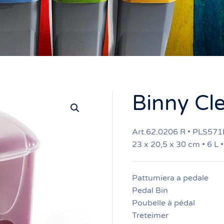
Binny Cle
Art.62.0206 R • PLS57
23 x 20,5 x 30 cm • 6 L 
Pattumiera a pedale
Pedal Bin
Poubelle à pédal
Treteimer