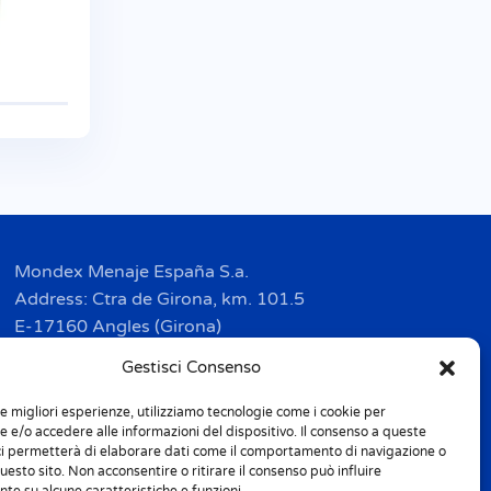
Mondex Menaje España S.a.
Address: Ctra de Girona, km. 101.5
E-17160 Angles (Girona)
Tel. + 34 9 72 42 32 50
Gestisci Consenso
Fax + 34 9 72 42 30 50
le migliori esperienze, utilizziamo tecnologie come i cookie per
info.spain@m-home.com
 e/o accedere alle informazioni del dispositivo. Il consenso a queste
ci permetterà di elaborare dati come il comportamento di navigazione o
questo sito. Non acconsentire o ritirare il consenso può influire