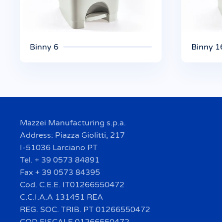
Binny 6
Binny 1
Mazzei Manufacturing s.p.a.
Address: Piazza Giolitti, 217
I-51036 Larciano PT
Tel. + 39 0573 84891
Fax + 39 0573 84395
Cod. C.E.E. IT01266550472
C.C.I.A.A 131451 REA
REG. SOC. TRIB. PT 01266550472
COD FISCALE 01266550472