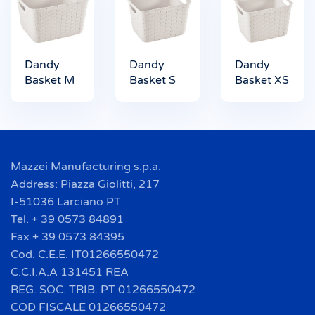
Dandy
Dandy
Dandy
Basket M
Basket S
Basket XS
Mazzei Manufacturing s.p.a.
Address: Piazza Giolitti, 217
I-51036 Larciano PT
Tel. + 39 0573 84891
Fax + 39 0573 84395
Cod. C.E.E. IT01266550472
C.C.I.A.A 131451 REA
REG. SOC. TRIB. PT 01266550472
COD FISCALE 01266550472