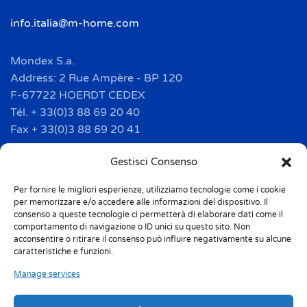
info.italia@m-home.com
Mondex S.a.
Address: 2 Rue Ampère - BP 120
F-67722 HOERDT CEDEX
Tél. + 33(0)3 88 69 20 40
Fax + 33(0)3 88 69 20 41
info.france@m-home.com
Gestisci Consenso
Per fornire le migliori esperienze, utilizziamo tecnologie come i cookie
Mondex Menaje España S.a.
per memorizzare e/o accedere alle informazioni del dispositivo. Il
Address: Ctra de Girona, km. 101.5
consenso a queste tecnologie ci permetterà di elaborare dati come il
comportamento di navigazione o ID unici su questo sito. Non
E-17160 Angles (Girona)
acconsentire o ritirare il consenso può influire negativamente su alcune
Tel. + 34 9 72 42 32 50
caratteristiche e funzioni.
Fax + 34 9 72 42 30 50
Manage services
info.spain@m-home.com