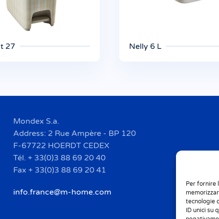
t 27
Nelly 6 L
Mondex S.a.
Address: 2 Rue Ampère - BP 120
F-67722 HOERDT CEDEX
Tél. + 33(0)3 88 69 20 40
Fax + 33(0)3 88 69 20 41
Per fornire 
info.france@m-home.com
memorizzare
tecnologie 
ID unici su 