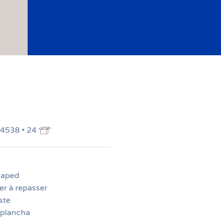
Z4538 • 24
haped
er à repasser
ste
 plancha