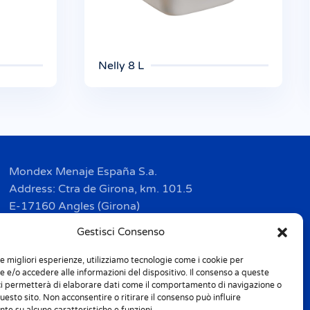
Nelly 8 L
Mondex Menaje España S.a.
Address: Ctra de Girona, km. 101.5
E-17160 Angles (Girona)
Tel. + 34 9 72 42 32 50
Gestisci Consenso
Fax + 34 9 72 42 30 50
le migliori esperienze, utilizziamo tecnologie come i cookie per
info.spain@m-home.com
 e/o accedere alle informazioni del dispositivo. Il consenso a queste
ci permetterà di elaborare dati come il comportamento di navigazione o
questo sito. Non acconsentire o ritirare il consenso può influire