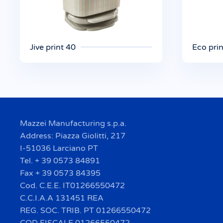
Jive print 40
Eco prin
Mazzei Manufacturing s.p.a.
Address: Piazza Giolitti, 217
I-51036 Larciano PT
Tel. + 39 0573 84891
Fax + 39 0573 84395
Cod. C.E.E. IT01266550472
C.C.I.A.A 131451 REA
REG. SOC. TRIB. PT 01266550472
COD FISCALE 01266550472