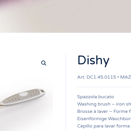
Dishy
Art. DC1.45.0115 • MA
Spazzola bucato
Washing brush – iron s
Brosse à laver – Forme f
Eisenförmige Waschbür
Cepillo para lavar forma