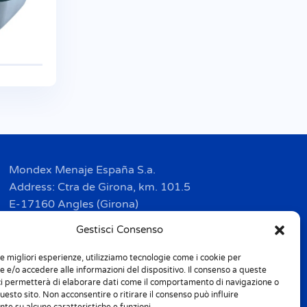
Mondex Menaje España S.a.
Address: Ctra de Girona, km. 101.5
E-17160 Angles (Girona)
Tel. + 34 9 72 42 32 50
Gestisci Consenso
Fax + 34 9 72 42 30 50
le migliori esperienze, utilizziamo tecnologie come i cookie per
info.spain@m-home.com
 e/o accedere alle informazioni del dispositivo. Il consenso a queste
ci permetterà di elaborare dati come il comportamento di navigazione o
questo sito. Non acconsentire o ritirare il consenso può influire