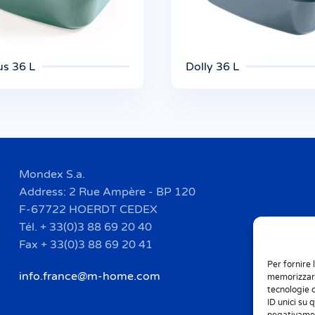
us 36 L
Dolly 36 L
Mondex S.a.
Address: 2 Rue Ampère - BP 120
F-67722 HOERDT CEDEX
Tél. + 33(0)3 88 69 20 40
Fax + 33(0)3 88 69 20 41
Per fornire 
info.france@m-home.com
memorizzare
tecnologie 
ID unici su 