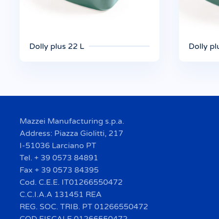
Dolly plus 22 L
Dolly pl
Mazzei Manufacturing s.p.a.
Address: Piazza Giolitti, 217
I-51036 Larciano PT
Tel. + 39 0573 84891
Fax + 39 0573 84395
Cod. C.E.E. IT01266550472
C.C.I.A.A 131451 REA
REG. SOC. TRIB. PT 01266550472
COD FISCALE 01266550472