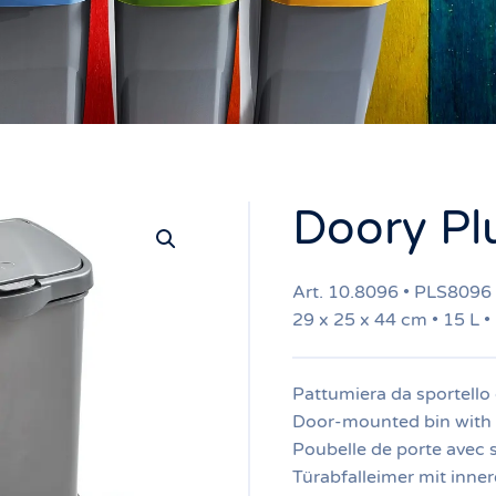
Doory Pl
Art. 10.8096 • PLS8096
29 x 25 x 44 cm • 15 L •
Pattumiera da sportello
Door-mounted bin with 
Poubelle de porte avec s
Türabfalleimer mit inne