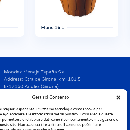
Floris 16 L
Mondex Menaje España S.a.
Address: Ctra de Girona, km. 101.5
E-17160 Angles (Girona)
Tel. + 34 9 72 42 32 50
Gestisci Consenso
Fax + 34 9 72 42 30 50
le migliori esperienze, utilizziamo tecnologie come i cookie per
info.spain@m-home.com
 e/o accedere alle informazioni del dispositivo. Il consenso a queste
ci permetterà di elaborare dati come il comportamento di navigazione o
questo sito. Non acconsentire o ritirare il consenso può influire