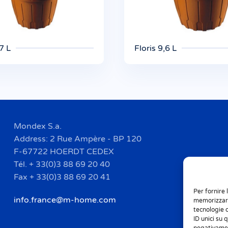
,7 L
Floris 9,6 L
Mondex S.a.
Address: 2 Rue Ampère - BP 120
F-67722 HOERDT CEDEX
Tél. + 33(0)3 88 69 20 40
Fax + 33(0)3 88 69 20 41
Per fornire 
info.france@m-home.com
memorizzare
tecnologie 
ID unici su 