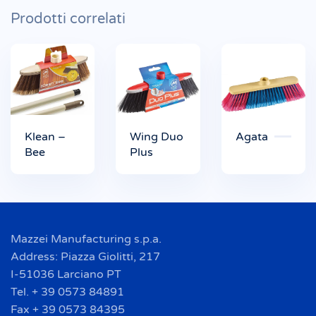
Prodotti correlati
Klean –
Wing Duo
Agata
Bee
Plus
Mazzei Manufacturing s.p.a.
Address: Piazza Giolitti, 217
I-51036 Larciano PT
Tel. + 39 0573 84891
Fax + 39 0573 84395