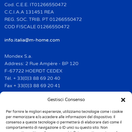
Cod. C.E.E. IT01266550472
C.C.I.A.A 131451 REA
REG. SOC. TRIB. PT 01266550472
COD FISCALE 01266550472
info.italia@m-home.com
Mondex S.a.
Address: 2 Rue Ampère - BP 120
F-67722 HOERDT CEDEX
Tél. + 33(0)3 88 69 20 40
Fax + 33(0)3 88 69 20 41
info.france@m-home.com
Gestisci Consenso
Per fornire le migliori esperienze, utilizziamo tecnologie come i cookie
Mondex Menaje España S.a.
per memorizzare e/o accedere alle informazioni del dispositivo. Il
Address: Ctra de Girona, km. 101.5
consenso a queste tecnologie ci permetterà di elaborare dati come il
comportamento di navigazione o ID unici su questo sito. Non
E-17160 Angles (Girona)