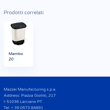
Prodotti correlati
Mambo
20
Mazzei Manufacturing s.p.a.
Address: Piazza Giolitti, 217
I-51036 Larciano PT
Tel. + 39 0573 84891