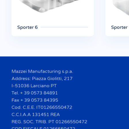
Sporter 6
Sporter
Mazzei Manufacturing s.p.a.
Address: Piazza Giolitti, 217
I-51036 Larciano PT
Tel. + 39 0573 84891
Fax + 39 0573 84395
Cod. C.E.E. IT01266550472
C.C.I.A.A 131451 REA
REG. SOC. TRIB. PT 01266550472
COD FISCALE 01266550472