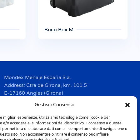
Brico Box M
Mondex Menaje España S.a.
Address: Ctra de Girona, km. 101.5
E-17160 Angles (Girona)
Tel. + 34 9 72 42 32 50
Gestisci Consenso
Fax + 34 9 72 42 30 50
le migliori esperienze, utilizziamo tecnologie come i cookie per
info.spain@m-home.com
 e/o accedere alle informazioni del dispositivo. Il consenso a queste
ci permetterà di elaborare dati come il comportamento di navigazione o
questo sito. Non acconsentire o ritirare il consenso può influire