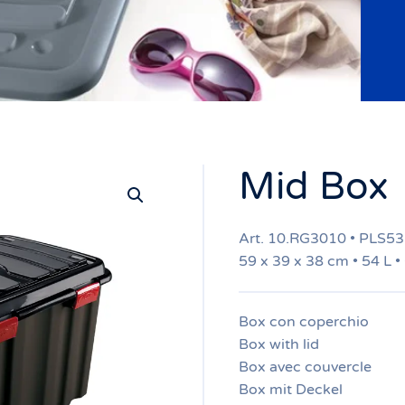
Mid Box
Art. 10.RG3010 • PLS5
59 x 39 x 38 cm • 54 L •
Box con coperchio
Box with lid
Box avec couvercle
Box mit Deckel