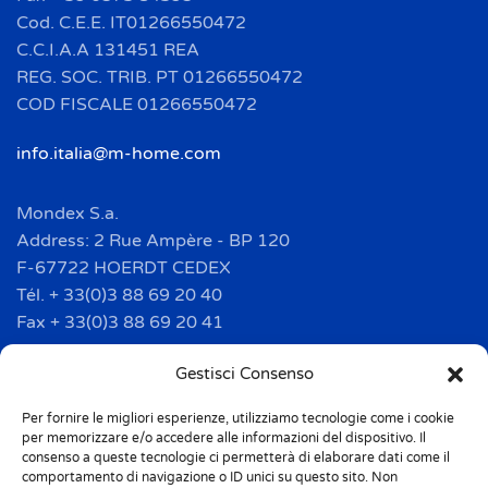
Cod. C.E.E. IT01266550472
C.C.I.A.A 131451 REA
REG. SOC. TRIB. PT 01266550472
COD FISCALE 01266550472
info.italia@m-home.com
Mondex S.a.
Address: 2 Rue Ampère - BP 120
F-67722 HOERDT CEDEX
Tél. + 33(0)3 88 69 20 40
Fax + 33(0)3 88 69 20 41
info.france@m-home.com
Gestisci Consenso
Per fornire le migliori esperienze, utilizziamo tecnologie come i cookie
Mondex Menaje España S.a.
per memorizzare e/o accedere alle informazioni del dispositivo. Il
Address: Ctra de Girona, km. 101.5
consenso a queste tecnologie ci permetterà di elaborare dati come il
comportamento di navigazione o ID unici su questo sito. Non
E-17160 Angles (Girona)