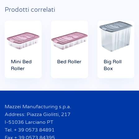
Prodotti correlati
Mini Bed
Bed Roller
Big Roll
Roller
Box
Mazzei Manufacturing s.p.a.
Address: Piazza Giolitti, 217
I-51036 Larciano PT
Tel. + 39 0573 84891
Fax + 39 0573 84395