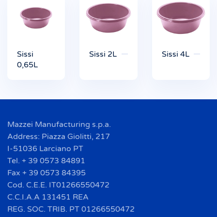
Sissi
Sissi 2L
Sissi 4L
0,65L
Mazzei Manufacturing s.p.a.
Address: Piazza Giolitti, 217
I-51036 Larciano PT
Tel. + 39 0573 84891
Fax + 39 0573 84395
Cod. C.E.E. IT01266550472
C.C.I.A.A 131451 REA
REG. SOC. TRIB. PT 01266550472