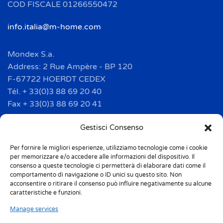
COD FISCALE 01266550472
info.italia@m-home.com
Mondex S.a.
Address: 2 Rue Ampère - BP 120
F-67722 HOERDT CEDEX
Tél. + 33(0)3 88 69 20 40
Fax + 33(0)3 88 69 20 41
info.france@m-home.com
Gestisci Consenso
Per fornire le migliori esperienze, utilizziamo tecnologie come i cookie
Mondex Menaje España S.a.
per memorizzare e/o accedere alle informazioni del dispositivo. Il
Address: Ctra de Girona, km. 101.5
consenso a queste tecnologie ci permetterà di elaborare dati come il
comportamento di navigazione o ID unici su questo sito. Non
E-17160 Angles (Girona)
acconsentire o ritirare il consenso può influire negativamente su alcune
Tel. + 34 9 72 42 32 50
caratteristiche e funzioni.
Fax + 34 9 72 42 30 50
Manage services