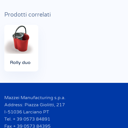
Prodotti correlati
Rolly duo
Mazzei Manufacturing s.p.a.
Address: Piazza Giolitti, 217
I-51036 Larciano PT
Tel. + 39 0573 84891
Fax + 39 0573 84395