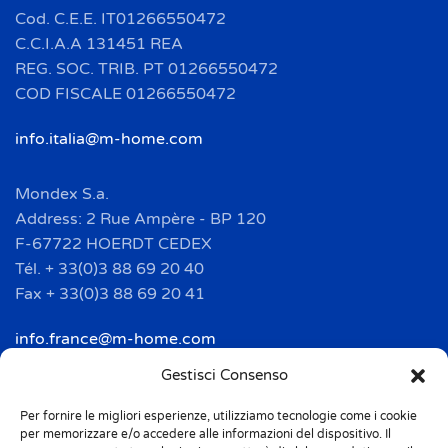
Cod. C.E.E. IT01266550472
C.C.I.A.A 131451 REA
REG. SOC. TRIB. PT 01266550472
COD FISCALE 01266550472
info.italia@m-home.com
Mondex S.a.
Address: 2 Rue Ampère - BP 120
F-67722 HOERDT CEDEX
Tél. + 33(0)3 88 69 20 40
Fax + 33(0)3 88 69 20 41
info.france@m-home.com
Gestisci Consenso
Mondex Menaje España S.a.
Address: Ctra de Girona, km. 101.5
Per fornire le migliori esperienze, utilizziamo tecnologie come i cookie
per memorizzare e/o accedere alle informazioni del dispositivo. Il
E-17160 Angles (Girona)