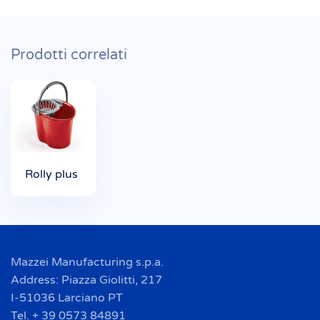
Prodotti correlati
Rolly plus
Mazzei Manufacturing s.p.a.
Address: Piazza Giolitti, 217
I-51036 Larciano PT
Tel. + 39 0573 84891