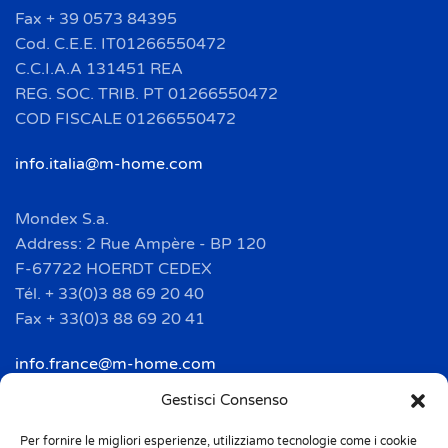
Fax + 39 0573 84395
Cod. C.E.E. IT01266550472
C.C.I.A.A 131451 REA
REG. SOC. TRIB. PT 01266550472
COD FISCALE 01266550472
info.italia@m-home.com
Mondex S.a.
Address: 2 Rue Ampère - BP 120
F-67722 HOERDT CEDEX
Tél. + 33(0)3 88 69 20 40
Fax + 33(0)3 88 69 20 41
info.france@m-home.com
Gestisci Consenso
Mondex Menaje España S.a.
Address: Ctra de Girona, km. 101.5
Per fornire le migliori esperienze, utilizziamo tecnologie come i cookie