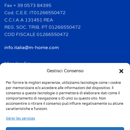
Fax + 39 0573 84395
Cod. C.E.E. IT01266550472
C.C.I.A.A 131451 REA
REG. SOC. TRIB. PT 01266550472
COD FISCALE 01266550472
info.italia@m-home.com
Mondex S.a.
Address: 2 Rue Ampère - BP 120
Gestisci Consenso
F-67722 HOERDT CEDEX
Per fornire le migliori esperienze, utilizziamo tecnologie come i cookie
Tél. + 33(0)3 88 69 20 40
per memorizzare e/o accedere alle informazioni del dispositivo. Il
Fax + 33(0)3 88 69 20 41
consenso a queste tecnologie ci permetterà di elaborare dati come il
comportamento di navigazione o ID unici su questo sito. Non
acconsentire o ritirare il consenso può influire negativamente su alcune
info.france@m-home.com
caratteristiche e funzioni.
Gérer les services
Mondex Menaje España S.a.
Address: Ctra de Girona, km. 101.5