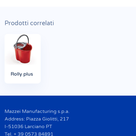
Prodotti correlati
Rolly plus
Mazzei Manufacturing s.p.a.
Address: Piazza Giolitti, 217
I-51036 Larciano PT
Tel. + 39 0573 84891