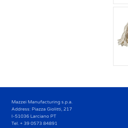
Mazzei Manufacturing s.p.a.
Address: Piazza Giolitti, 217
I-51036 Larciano PT
Tel. + 39 0573 84891