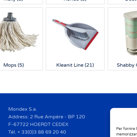
Mops
(5)
Kleanit Line
(21)
Shabby 
Mondex S.a.
Address: 2 Rue Ampère - BP 120
F-67722 HOERDT CEDEX
Per fornire 
Tél. + 33(0)3 88 69 20 40
memorizzare