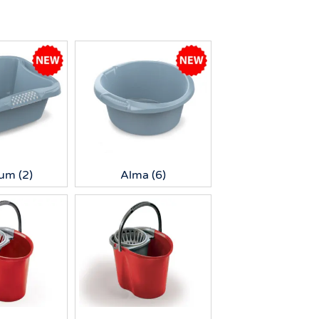
ium
(2)
Alma
(6)