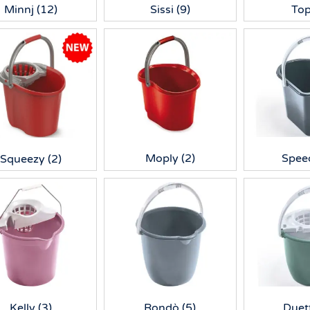
Minnj
(12)
Sissi
(9)
To
Moply
(2)
Spee
Squeezy
(2)
Kelly
(3)
Rondò
(5)
Duet