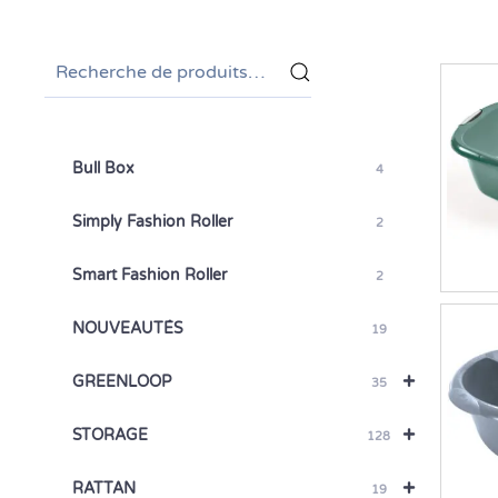
Recherche
pour :
Bull Box
4
Simply Fashion Roller
2
Smart Fashion Roller
2
NOUVEAUTÉS
19
+
GREENLOOP
35
+
STORAGE
128
+
RATTAN
19