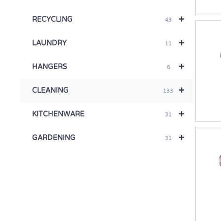
+
RECYCLING
43
+
LAUNDRY
11
+
HANGERS
6
+
CLEANING
133
+
KITCHENWARE
31
+
GARDENING
31