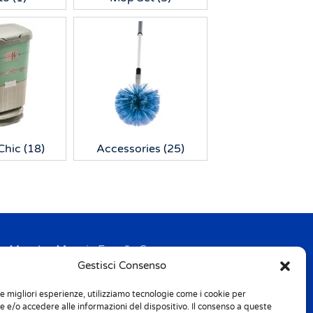
Chic
(18)
Accessories
(25)
Mondex Menaje España S.a.
Gestisci Consenso
Address: Ctra de Girona, km. 101.5
E-17160 Angles (Girona)
le migliori esperienze, utilizziamo tecnologie come i cookie per
Tel. + 34 9 72 42 32 50
 e/o accedere alle informazioni del dispositivo. Il consenso a queste