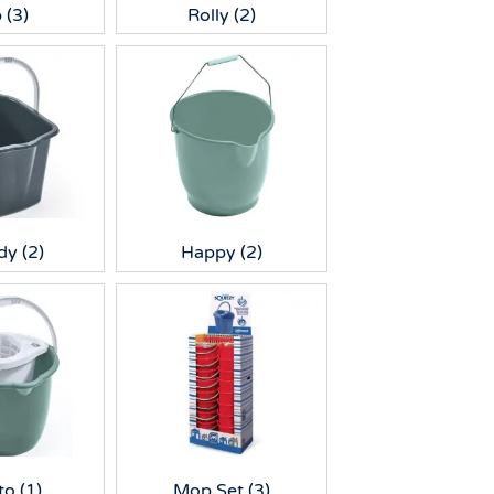
p
(3)
Rolly
(2)
dy
(2)
Happy
(2)
to
(1)
Mop Set
(3)