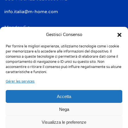
info.italia@m-home.com
Mondex S.a.
Address: 2 Rue Ampère - BP 120
Gestisci Consenso
F-67722 HOERDT CEDEX
Per fornire le migliori esperienze, utilizziamo tecnologie come i cookie
Tél. + 33(0)3 88 69 20 40
per memorizzare e/o accedere alle informazioni del dispositivo. Il
Fax + 33(0)3 88 69 20 41
consenso a queste tecnologie ci permetterà di elaborare dati come il
comportamento di navigazione o ID unici su questo sito. Non
acconsentire o ritirare il consenso può influire negativamente su alcune
info.france@m-home.com
caratteristiche e funzioni.
Gérer les services
Mondex Menaje España S.a.
Address: Ctra de Girona, km. 101.5
Accetta
E-17160 Angles (Girona)
Tel. + 34 9 72 42 32 50
Nega
Fax + 34 9 72 42 30 50
Visualizza le preferenze
info.spain@m-home.com