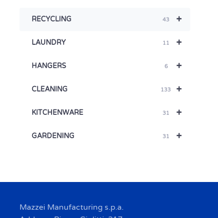
+
RECYCLING
43
+
LAUNDRY
11
+
HANGERS
6
+
CLEANING
133
+
KITCHENWARE
31
+
GARDENING
31
Mazzei Manufacturing s.p.a.