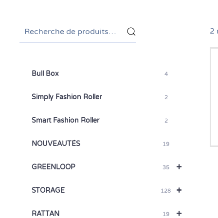
Recherche
2 
pour :
Bull Box
4
Simply Fashion Roller
2
Smart Fashion Roller
2
NOUVEAUTÉS
19
+
GREENLOOP
35
+
STORAGE
128
+
RATTAN
19