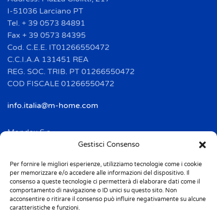
I-51036 Larciano PT
Tel. + 39 0573 84891
Fax + 39 0573 84395
Cod. C.E.E. IT01266550472
C.C.I.A.A 131451 REA
REG. SOC. TRIB. PT 01266550472
COD FISCALE 01266550472
info.italia@m-home.com
Mondex S.a.
Address: 2 Rue Ampère - BP 120
Gestisci Consenso
F-67722 HOERDT CEDEX
Per fornire le migliori esperienze, utilizziamo tecnologie come i cookie
Tél. + 33(0)3 88 69 20 40
per memorizzare e/o accedere alle informazioni del dispositivo. Il
Fax + 33(0)3 88 69 20 41
consenso a queste tecnologie ci permetterà di elaborare dati come il
comportamento di navigazione o ID unici su questo sito. Non
acconsentire o ritirare il consenso può influire negativamente su alcune
info.france@m-home.com
caratteristiche e funzioni.